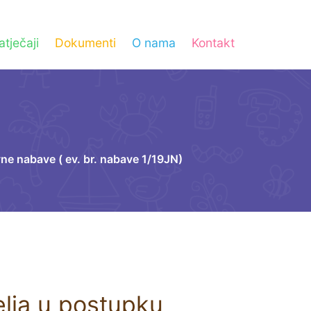
atječaji
Dokumenti
O nama
Kontakt
ne nabave ( ev. br. nabave 1/19JN)
elja u postupku