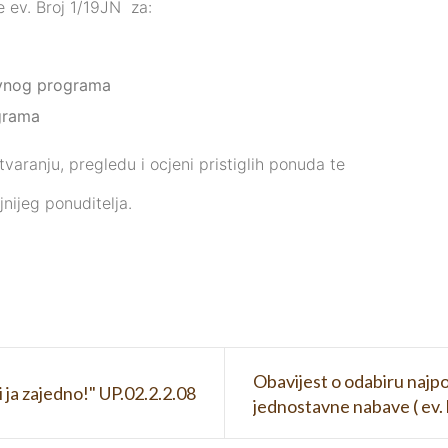
 ev. Broj 1/19JN za:
ovnog programa
grama
tvaranju, pregledu i ocjeni pristiglih ponuda te
nijeg ponuditelja.
Obavijest o odabiru najpo
i ja zajedno!" UP.02.2.2.08
jednostavne nabave ( ev.