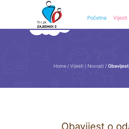
Početna
Vijesti
Home
/
Vijesti
/
Novosti
/
Obavijest
Obavijest o od