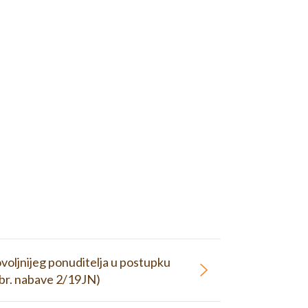
voljnijeg ponuditelja u postupku
 br. nabave 2/19JN)