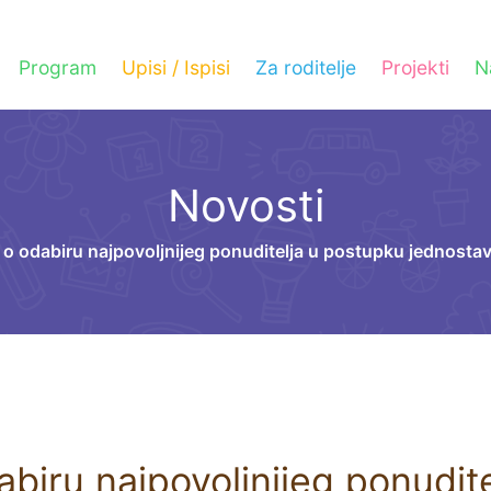
Program
Upisi / Ispisi
Za roditelje
Projekti
N
Novosti
 o odabiru najpovoljnijeg ponuditelja u postupku jednostav
abiru najpovoljnijeg ponudit