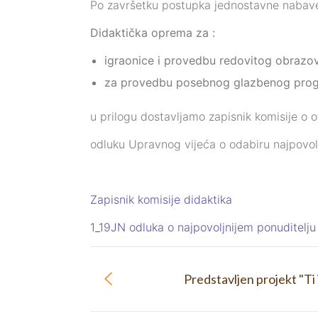
Po završetku postupka jednostavne nabave
Didaktička oprema za :
igraonice i provedbu redovitog obraz
za provedbu posebnog glazbenog pro
u prilogu dostavljamo zapisnik komisije o o
odluku Upravnog vijeća o odabiru najpovolj
Zapisnik komisije didaktika
1_19JN odluka o najpovoljnijem ponuditelju
Predstavljen projekt "Ti 