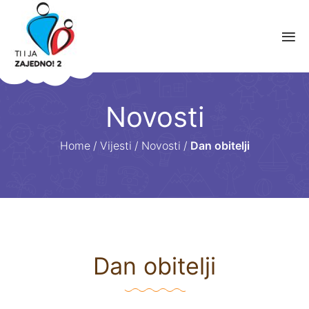
Novosti
Home
/
Vijesti
/
Novosti
/
Dan obitelji
Dan obitelji