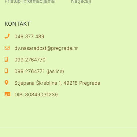
Pristup informacijama
Natječaji
KONTAKT
049 377 489
dv.nasaradost@pregrada.hr
099 2764770
099 2764771 (jaslice)
Stjepana Škreblina 1, 49218 Pregrada
OIB: 80849031239