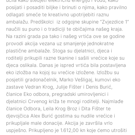
učila kako štedjeti električnu energiju i vodu, kako
posijati i posaditi biljke i brinuti o njima, kako pravilno
odlagati smeće te kreativno upotrijebiti raznu
ambalažu. Predškolci iz odgojne skupine “Zvjezdice 1”
naučili su puno i o tradiciji te običajima našeg kraja.
Na razini grada pa tako i našeg vrtića ove se godine
provodi akcija vezana uz smanjenje jednokratne
plastične ambalaže. Stoga su djelatnici, djeca i
roditelji prikupili razne tkanine i sašili vrećice koje su
djeca oslikala. Danas je ispred vrtića bila postavljena
eko izložba na kojoj su vrećice izložene. Izložbu su
posjetili gradonačelnik, Marko Vešligaj, kumovi eko
zastave Vedran Krog, Julije Fišter i Denis Burić,
članice Eko odbora, pregradski umirovljenici i
djelatnici Crvenog križa te mnogi roditelji. Najmlađe
članice Odbora, Leila Krog Broz i Dita Fišter te
djevojčica Alex Burić gostima su nudile vrećice i
prikupljale male donacije. Akcija je završila vrlo
uspješno. Prikupljeno je 1.612,00 kn koje ćemo utrošiti