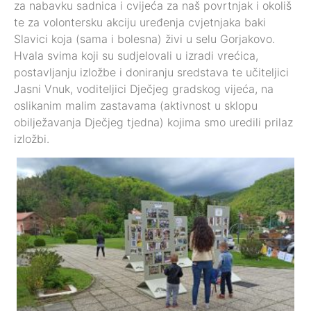
za nabavku sadnica i cvijeća za naš povrtnjak i okoliš
te za volontersku akciju uređenja cvjetnjaka baki
Slavici koja (sama i bolesna) živi u selu Gorjakovo.
Hvala svima koji su sudjelovali u izradi vrećica,
postavljanju izložbe i doniranju sredstava te učiteljici
Jasni Vnuk, voditeljici Dječjeg gradskog vijeća, na
oslikanim malim zastavama (aktivnost u sklopu
obilježavanja Dječjeg tjedna) kojima smo uredili prilaz
izložbi.