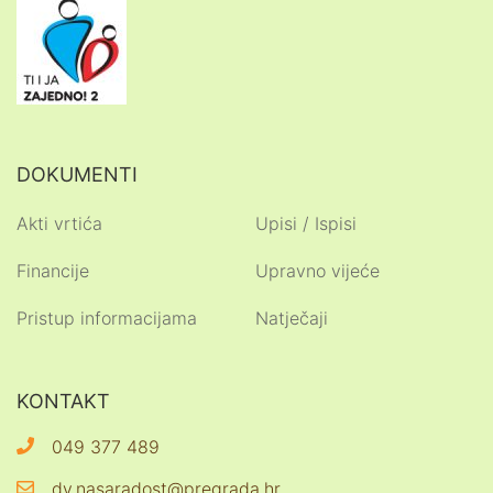
DOKUMENTI
Akti vrtića
Upisi / Ispisi
Financije
Upravno vijeće
Pristup informacijama
Natječaji
KONTAKT
049 377 489
dv.nasaradost@pregrada.hr