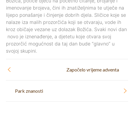
Božića, potiče djecu na početno čitanje, brojanje i
imenovanje brojeva, čini ih znatiželjnima te utječe na
lijepo ponašanje i činjenje dobrih djela. Sličice koje se
nalaze iza malih prozorčića koji se otvaraju, vode ih
kroz običaje vezane uz dolazak Božića. Svaki novi dan
novo je iznenađenje, a djetetu koje otvara svoj
prozorčić mogućnost da taj dan bude “glavno” u
svojoj skupini.
Započelo vrijeme adventa
Park znanosti