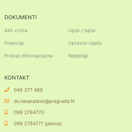
DOKUMENTI
Akti vrtića
Upisi / Ispisi
Financije
Upravno vijeće
Pristup informacijama
Natječaji
KONTAKT
049 377 489
dv.nasaradost@pregrada.hr
099 2764770
099 2764771 (jaslice)