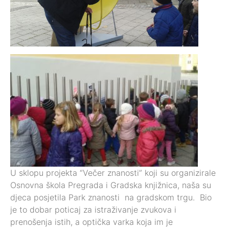
U sklopu projekta “Večer znanosti” koji su organizirale
Osnovna škola Pregrada i Gradska knjižnica, naša su
djeca posjetila Park znanosti na gradskom trgu. Bio
je to dobar poticaj za istraživanje zvukova i
prenošenja istih, a optička varka koja im je