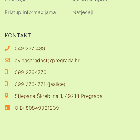
Pristup informacijama
Natječaji
KONTAKT
049 377 489
dv.nasaradost@pregrada.hr
099 2764770
099 2764771 (jaslice)
Stjepana Škreblina 1, 49218 Pregrada
OIB: 80849031239