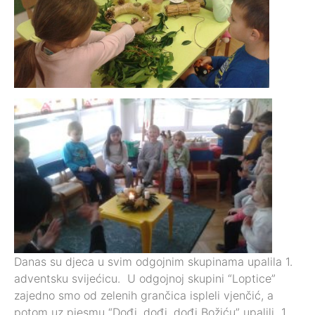
Danas su djeca u svim odgojnim skupinama upalila 1.
adventsku svijećicu. U odgojnoj skupini “Loptice”
zajedno smo od zelenih grančica ispleli vjenčić, a
potom uz pjesmu “Dođi, dođi, dođi Božiću” upalili 1.