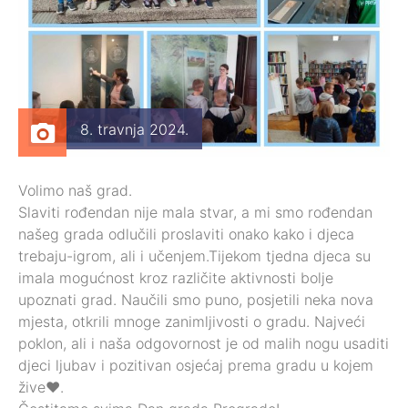
8. travnja 2024.
Volimo naš grad.
Slaviti rođendan nije mala stvar, a mi smo rođendan
našeg grada odlučili proslaviti onako kako i djeca
trebaju-igrom, ali i učenjem.Tijekom tjedna djeca su
imala mogućnost kroz različite aktivnosti bolje
upoznati grad. Naučili smo puno, posjetili neka nova
mjesta, otkrili mnoge zanimljivosti o gradu. Najveći
poklon, ali i naša odgovornost je od malih nogu usaditi
djeci ljubav i pozitivan osjećaj prema gradu u kojem
žive❤️.