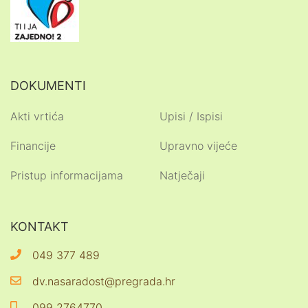
DOKUMENTI
Akti vrtića
Upisi / Ispisi
Financije
Upravno vijeće
Pristup informacijama
Natječaji
KONTAKT
049 377 489
dv.nasaradost@pregrada.hr
099 2764770