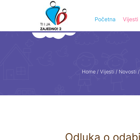
Početna
Vijesti
Home
/
Vijesti
/
Novosti
/
Odluka o odab