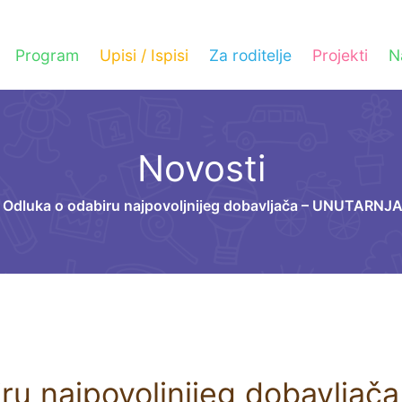
Program
Upisi / Ispisi
Za roditelje
Projekti
N
Novosti
Odluka o odabiru najpovoljnijeg dobavljača – UNUTARNJ
iru najpovoljnijeg dobavlja