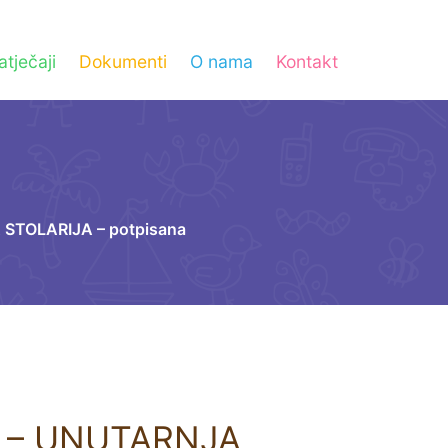
atječaji
Dokumenti
O nama
Kontakt
A STOLARIJA – potpisana
ča – UNUTARNJA