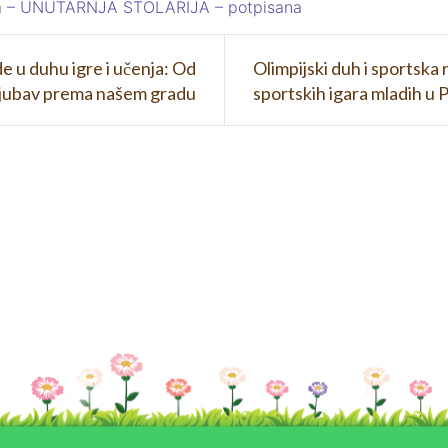
ača – UNUTARNJA STOLARIJA – potpisana
 u duhu igre i učenja: Od
Olimpijski duh i sportska
ljubav prema našem gradu
sportskih igara mladih u 