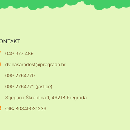
ONTAKT
049 377 489
dv.nasaradost@pregrada.hr
099 2764770
099 2764771 (jaslice)
Stjepana Škreblina 1, 49218 Pregrada
OIB: 80849031239