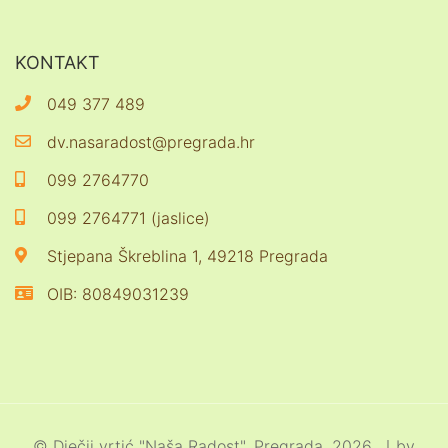
KONTAKT
049 377 489
dv.nasaradost@pregrada.hr
099 2764770
099 2764771 (jaslice)
Stjepana Škreblina 1, 49218 Pregrada
OIB: 80849031239
© Dječji vrtić "Naša Radost", Pregrada, 2026. ｜by