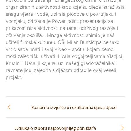
Povodom održavanja “Energedskog dana” u vrtiću je
organiziran niz aktivnosti kroz koje su djeca istraživala
snagu vjetra i vode, ubirala plodove u povrtnjaku i
voćnjaku, održana je Power point prezentacija sa
prikazom niza aktivnosti na temu održivog razvoja i
očuvanja okoliša… Mnoge aktivnosti snimio je naš
učitelj filmske kulture u OŠ, Milan Bunčić pa će tako
vrtić sada imati i svoj video – spot u kojem ćemo
moći zajednički uživati. Hvala odgojiteljicama Višnjici,
Kristini i Nataliji koje su uz našeg gradonačelnika i
ravnateljicu, zajedno s djecom odradile ovaj veseli
projekt.
Konačno izvješće o rezultatima upisa djece
Odluka o izboru najpovoljnijeg ponuđača