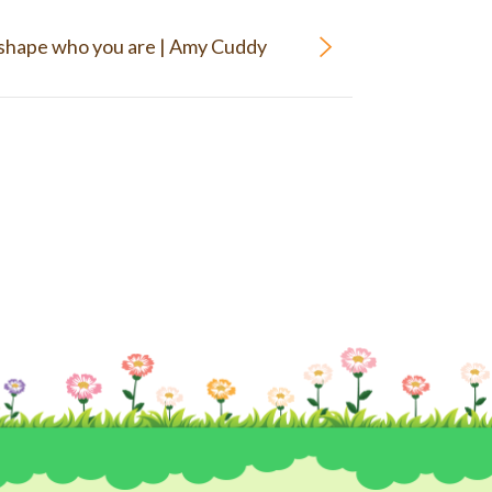
shape who you are | Amy Cuddy