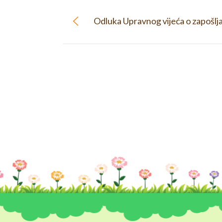
Odluka Upravnog vijeća o zapošlj