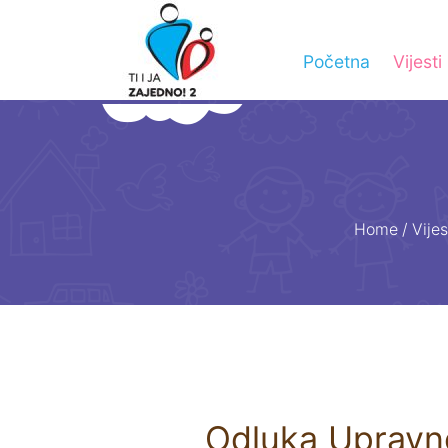
Početna
Vijesti
Home
/
Vijes
Odluka Upravno