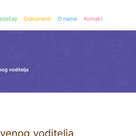
atječaji
Dokumenti
O nama
Kontakt
og voditelja
venog voditelja