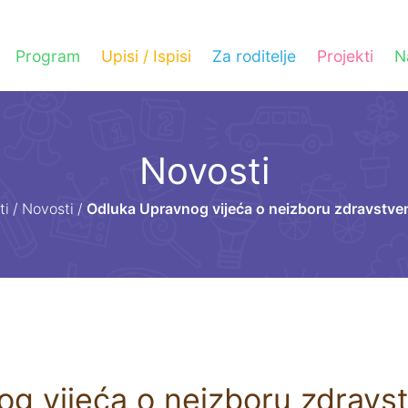
Program
Upisi / Ispisi
Za roditelje
Projekti
N
Novosti
ti
/
Novosti
/
Odluka Upravnog vijeća o neizboru zdravstven
g vijeća o neizboru zdravst