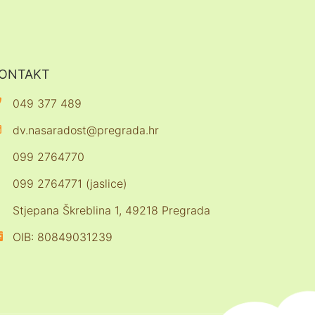
ONTAKT
049 377 489
dv.nasaradost@pregrada.hr
099 2764770
099 2764771 (jaslice)
Stjepana Škreblina 1, 49218 Pregrada
OIB: 80849031239