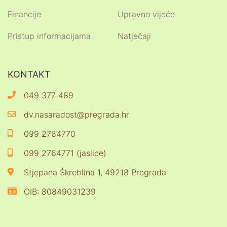
Financije
Upravno vijeće
Pristup informacijama
Natječaji
KONTAKT
049 377 489
dv.nasaradost@pregrada.hr
099 2764770
099 2764771 (jaslice)
Stjepana Škreblina 1, 49218 Pregrada
OIB: 80849031239