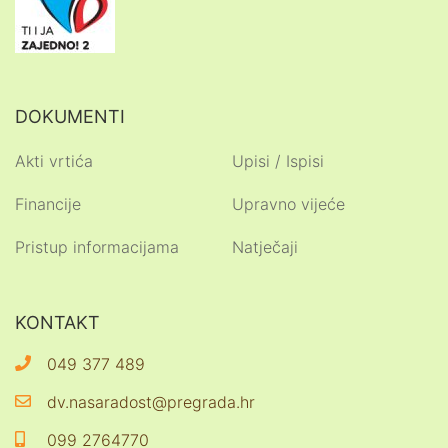
DOKUMENTI
Akti vrtića
Upisi / Ispisi
Financije
Upravno vijeće
Pristup informacijama
Natječaji
KONTAKT
049 377 489
dv.nasaradost@pregrada.hr
099 2764770