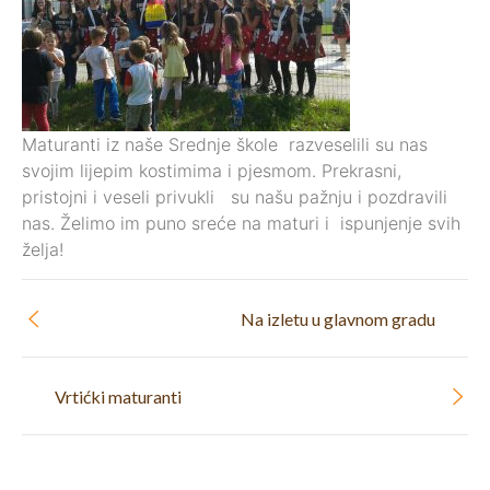
Maturanti iz naše Srednje škole razveselili su nas
svojim lijepim kostimima i pjesmom. Prekrasni,
pristojni i veseli privukli su našu pažnju i pozdravili
nas. Želimo im puno sreće na maturi i ispunjenje svih
želja!
Na izletu u glavnom gradu
Vrtićki maturanti