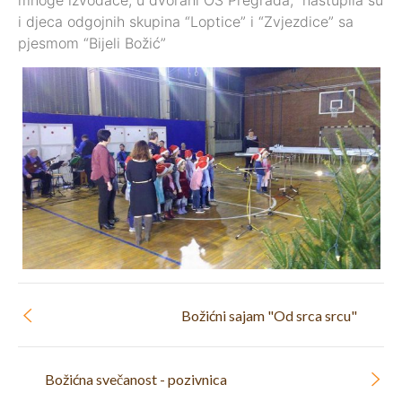
mnoge izvođače, u dvorani OŠ Pregrada, nastupila su
i djeca odgojnih skupina “Loptice” i “Zvjezdice” sa
pjesmom “Bijeli Božić”
Božićni sajam "Od srca srcu"
Božićna svečanost - pozivnica