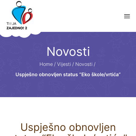
Novosti
Home
/
Vijesti
/
Novosti
/
Uspješno obnovljen status “Eko škole/vrtića”
Uspješno obnovljen