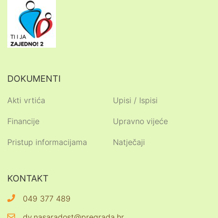
DOKUMENTI
Akti vrtića
Upisi / Ispisi
Financije
Upravno vijeće
Pristup informacijama
Natječaji
KONTAKT
049 377 489
dv.nasaradost@pregrada.hr