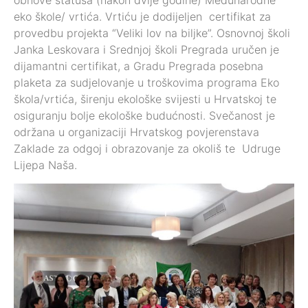
obnove statusa (nakon dvije godine) Međunarodne
eko škole/ vrtića. Vrtiću je dodijeljen certifikat za
provedbu projekta “Veliki lov na biljke”. Osnovnoj školi
Janka Leskovara i Srednjoj školi Pregrada uručen je
dijamantni certifikat, a Gradu Pregrada posebna
plaketa za sudjelovanje u troškovima programa Eko
škola/vrtića, širenju ekološke svijesti u Hrvatskoj te
osiguranju bolje ekološke budućnosti. Svečanost je
održana u organizaciji Hrvatskog povjerenstava
Zaklade za odgoj i obrazovanje za okoliš te Udruge
Lijepa Naša.