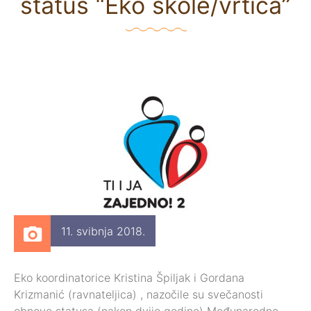
status “Eko škole/vrtića”
11. svibnja 2018.
Eko koordinatorice Kristina Špiljak i Gordana
Krizmanić (ravnateljica) , nazočile su svečanosti