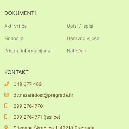
DOKUMENTI
Akti vrtića
Upisi / Ispisi
Financije
Upravno vijeće
Pristup informacijama
Natječaji
KONTAKT
049 377 489
dv.nasaradost@pregrada.hr
099 2764770
099 2764771 (jaslice)
Stjepana Škreblina 1, 49218 Pregrada