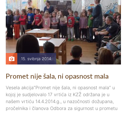
15. svibnja 2014.
Promet nije šala, ni opasnost mala
Vesela akcija”Promet nije šala, ni opasnost mala” u
kojoj je sudjelovalo 17 vrtića iz KZŽ održana je u
našem vrtiću 14.4.2014.g., u nazočnosti dožupana,
pročelnika i članova Odbora za sigurnost u prometu