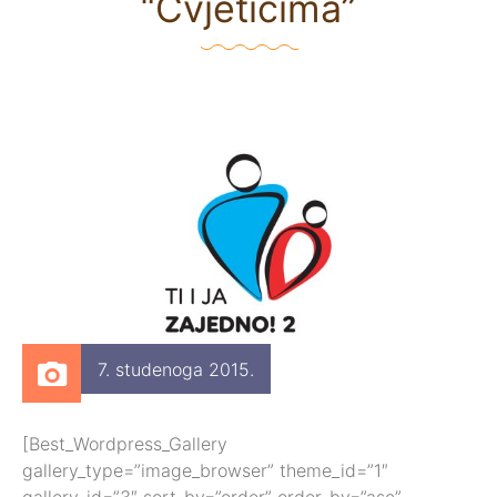
“Cvjetićima”
7. studenoga 2015.
[Best_Wordpress_Gallery
gallery_type=”image_browser” theme_id=”1″