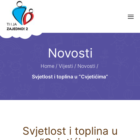
Novosti
Home
/
Vijesti
/
Novosti
/
Svjetlost i toplina u “Cvjetićima”
Svjetlost i toplina u