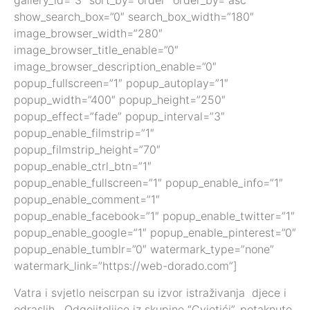
gallery_id=”3″ sort_by=”order” order_by=”asc”
show_search_box=”0″ search_box_width=”180″
image_browser_width=”280″
image_browser_title_enable=”0″
image_browser_description_enable=”0″
popup_fullscreen=”1″ popup_autoplay=”1″
popup_width=”400″ popup_height=”250″
popup_effect=”fade” popup_interval=”3″
popup_enable_filmstrip=”1″
popup_filmstrip_height=”70″
popup_enable_ctrl_btn=”1″
popup_enable_fullscreen=”1″ popup_enable_info=”1″
popup_enable_comment=”1″
popup_enable_facebook=”1″ popup_enable_twitter=”1″
popup_enable_google=”1″ popup_enable_pinterest=”0″
popup_enable_tumblr=”0″ watermark_type=”none”
watermark_link=”https://web-dorado.com”]
Vatra i svjetlo neiscrpan su izvor istraživanja djece i
odraslih. Odgojiteljice iz skupine “Cvjetići”, potaknute