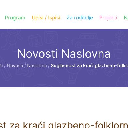
Program
Upisi / Ispisi
Za roditelje
Projekti
N
Novosti Naslovna
ti
/
Novosti
/
Naslovna
/
Suglasnost za kraći glazbeno-folkl
t za kraći glazbeno-folklor