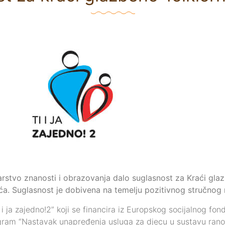
tarstvo znanosti i obrazovanja dalo suglasnost za Kraći gla
ića. Suglasnost je dobivena na temelju pozitivnog stručnog 
 i ja zajedno!2” koji se financira iz Europskog socijalnog fo
rogram “Nastavak unapređenja usluga za djecu u sustavu rano