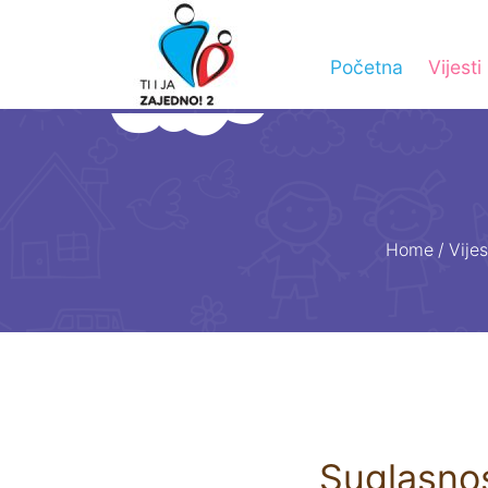
Početna
Vijesti
Home
/
Vijes
Suglasnos