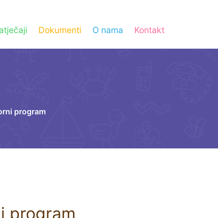
atječaji
Dokumenti
O nama
Kontakt
orni program
ni program