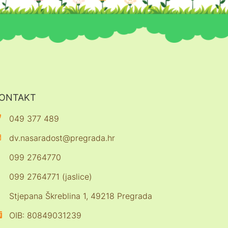
ONTAKT
049 377 489
dv.nasaradost@pregrada.hr
099 2764770
099 2764771 (jaslice)
Stjepana Škreblina 1, 49218 Pregrada
OIB: 80849031239