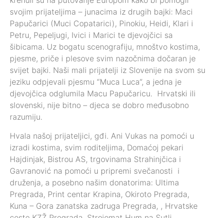
svojim prijateljima – junacima iz drugih bajki: Maci
Papučarici (Muci Copatarici), Pinokiu, Heidi, Klari i
Petru, Pepeljugi, Ivici i Marici te djevojčici sa
šibicama. Uz bogatu scenografiju, mnoštvo kostima,
pjesme, priče i plesove svim nazočnima dočaran je
svijet bajki. Naši mali prijatelji iz Slovenije na svom su
jeziku odpjevali pjesmu “Muca Luca”, a jedna je
djevojčica odglumila Macu Papučaricu. Hrvatski ili
slovenski, nije bitno – djeca se dobro međusobno
razumiju.
Hvala našoj prijateljici, gđi. Ani Vukas na pomoći u
izradi kostima, svim roditeljima, Domaćoj pekari
Hajdinjak, Bistrou AS, trgovinama Strahinjčica i
Gavranović na pomoći u pripremi svečanosti i
druženja, a posebno našim donatorima: Ultima
Pregrada, Print centar Krapina, Okiroto Pregrada,
Kuna – Gora zanatska zadruga Pregrada, , Hrvatske
ceste KZŽ Pregrada, Strojomat Hum na Sutli,