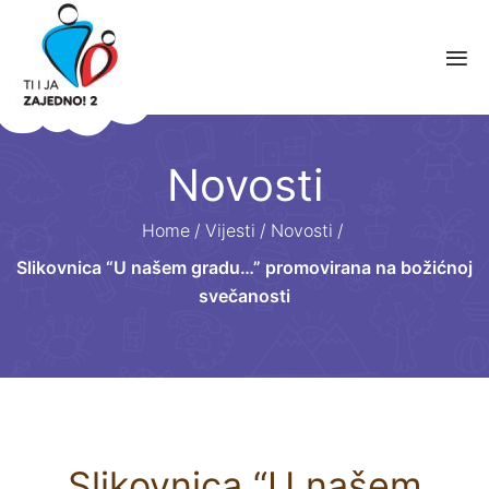
Novosti
Home
/
Vijesti
/
Novosti
/
Slikovnica “U našem gradu…” promovirana na božićnoj
svečanosti
Slikovnica “U našem