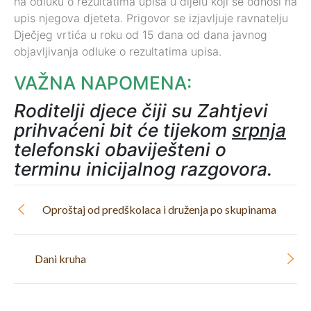
na odluku o rezultatima upisa u dijelu koji se odnosi na
upis njegova djeteta. Prigovor se izjavljuje ravnatelju
Dječjeg vrtića u roku od 15 dana od dana javnog
objavljivanja odluke o rezultatima upisa.
VAŽNA NAPOMENA:
Roditelji djece čiji su Zahtjevi
prihvaćeni bit će tijekom
srpnja
telefonski obaviješteni o
terminu inicijalnog razgovora.
Oproštaj od predškolaca i druženja po skupinama
Dani kruha