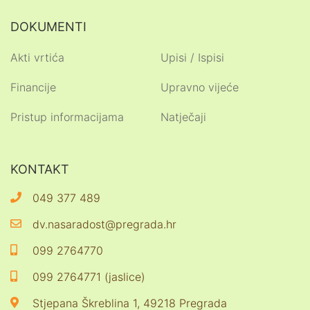
DOKUMENTI
Akti vrtića
Upisi / Ispisi
Financije
Upravno vijeće
Pristup informacijama
Natječaji
KONTAKT
049 377 489
dv.nasaradost@pregrada.hr
099 2764770
099 2764771 (jaslice)
Stjepana Škreblina 1, 49218 Pregrada