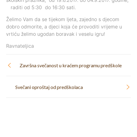
školskih praznika, od 19.6.2017. do 04.9.2017. godine,
raditi od 5:30 do 16:30 sati.
Želimo Vam da se tijekom ljeta, zajedno s djecom
dobro odmorite, a djeci koja će provoditi vrijeme u
vrtiću želimo ugodan boravak i veselu igru!
Ravnateljica
Završna svečanost u kraćem programu predškole
Svečani oproštaj od predškolaca