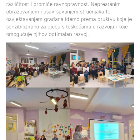
različitost i promiče ravnopravnost. Neprestanim
obrazovanjem i usavršavanjem stručnjaka te
osvještavanjem građana idemo prema društvu koje je
senzibilizirano za djecu s teškoćama u razvoju i koje
omogućuje njihov optimalan razvoj.