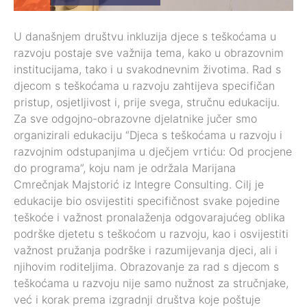
U današnjem društvu inkluzija djece s teškoćama u
razvoju postaje sve važnija tema, kako u obrazovnim
institucijama, tako i u svakodnevnim životima. Rad s
djecom s teškoćama u razvoju zahtijeva specifičan
pristup, osjetljivost i, prije svega, stručnu edukaciju.
Za sve odgojno-obrazovne djelatnike jučer smo
organizirali edukaciju “Djeca s teškoćama u razvoju i
razvojnim odstupanjima u dječjem vrtiću: Od procjene
do programa”, koju nam je održala Marijana
Cmrečnjak Majstorić iz Integre Consulting. Cilj je
edukacije bio osvijestiti specifičnost svake pojedine
teškoće i važnost pronalaženja odgovarajućeg oblika
podrške djetetu s teškoćom u razvoju, kao i osvijestiti
važnost pružanja podrške i razumijevanja djeci, ali i
njihovim roditeljima. Obrazovanje za rad s djecom s
teškoćama u razvoju nije samo nužnost za stručnjake,
već i korak prema izgradnji društva koje poštuje