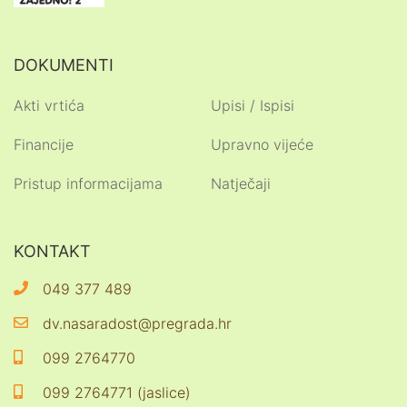
DOKUMENTI
Akti vrtića
Upisi / Ispisi
Financije
Upravno vijeće
Pristup informacijama
Natječaji
KONTAKT
049 377 489
dv.nasaradost@pregrada.hr
099 2764770
099 2764771 (jaslice)