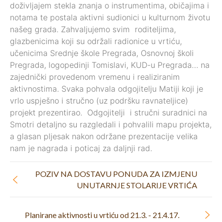
doživljajem stekla znanja o instrumentima, običajima i
notama te postala aktivni sudionici u kulturnom životu
našeg grada. Zahvaljujemo svim roditeljima,
glazbenicima koji su održali radionice u vrtiću,
učenicima Srednje škole Pregrada, Osnovnoj školi
Pregrada, logopedinji Tomislavi, KUD-u Pregrada… na
zajednički provedenom vremenu i realiziranim
aktivnostima. Svaka pohvala odgojitelju Matiji koji je
vrlo uspješno i stručno (uz podršku ravnateljice)
projekt prezentirao. Odgojitelji i stručni suradnici na
Smotri detaljno su razgledali i pohvalili mapu projekta,
a glasan pljesak nakon održane prezentacije velika
nam je nagrada i poticaj za daljnji rad.
POZIV NA DOSTAVU PONUDA ZA IZMJENU
UNUTARNJE STOLARIJE VRTIĆA
Planirane aktivnosti u vrtiću od 21.3. - 21.4.17.