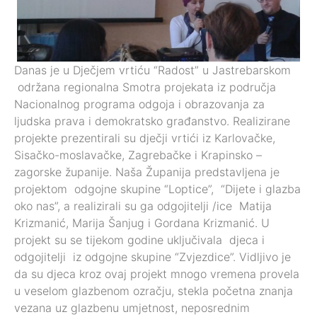
Danas je u Dječjem vrtiću “Radost” u Jastrebarskom
održana regionalna Smotra projekata iz područja
Nacionalnog programa odgoja i obrazovanja za
ljudska prava i demokratsko građanstvo. Realizirane
projekte prezentirali su dječji vrtići iz Karlovačke,
Sisačko-moslavačke, Zagrebačke i Krapinsko –
zagorske županije. Naša Županija predstavljena je
projektom odgojne skupine “Loptice”, “Dijete i glazba
oko nas”, a realizirali su ga odgojitelji /ice Matija
Krizmanić, Marija Šanjug i Gordana Krizmanić. U
projekt su se tijekom godine uključivala djeca i
odgojitelji iz odgojne skupine “Zvjezdice”. Vidljivo je
da su djeca kroz ovaj projekt mnogo vremena provela
u veselom glazbenom ozračju, stekla početna znanja
vezana uz glazbenu umjetnost, neposrednim