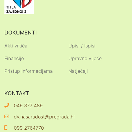
DOKUMENTI
Akti vrtića
Upisi / Ispisi
Financije
Upravno vijeće
Pristup informacijama
Natječaji
KONTAKT
049 377 489
dv.nasaradost@pregrada.hr
099 2764770