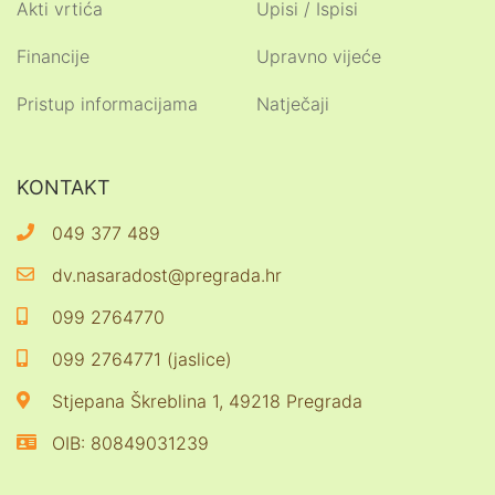
Akti vrtića
Upisi / Ispisi
Financije
Upravno vijeće
Pristup informacijama
Natječaji
KONTAKT
049 377 489
dv.nasaradost@pregrada.hr
099 2764770
099 2764771 (jaslice)
Stjepana Škreblina 1, 49218 Pregrada
OIB: 80849031239