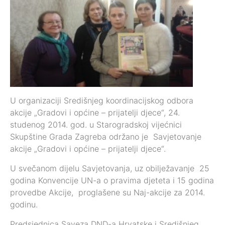
U organizaciji Središnjeg koordinacijskog odbora
akcije „Gradovi i općine – prijatelji djece“, 24.
studenog 2014. god. u Starogradskoj vijećnici
Skupštine Grada Zagreba održano je Savjetovanje
akcije „Gradovi i općine – prijatelji djece“.
U svečanom dijelu Savjetovanja, uz obilježavanje 25
godina Konvencije UN-a o pravima djeteta i 15 godina
provedbe Akcije, proglašene su Naj-akcije za 2014.
godinu.
Predsjednica Saveza DND-a Hrvatske i Središnjeg