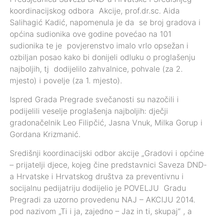
koordinacijskog odbora Akcije, prof.dr.sc. Aida
Salihagić Kadić, napomenula je da se broj gradova i
općina sudionika ove godine povećao na 101
sudionika te je povjerenstvo imalo vrlo opsežan i
ozbiljan posao kako bi donijeli odluku o proglašenju
najboljih, tj dodijelilo zahvalnice, pohvale (za 2.
mjesto) i povelje (za 1. mjesto).
Ispred Grada Pregrade svečanosti su nazočili i
podijelili veselje proglašenja najboljih: dječji
gradonačelnik Leo Filipčić, Jasna Vnuk, Milka Gorup i
Gordana Krizmanić.
Središnji koordinacijski odbor akcije „Gradovi i općine
– prijatelji djece, kojeg čine predstavnici Saveza DND-
a Hrvatske i Hrvatskog društva za preventivnu i
socijalnu pedijatriju dodijelio je POVELJU Gradu
Pregradi za uzorno provedenu NAJ – AKCIJU 2014.
pod nazivom „Ti i ja, zajedno – Jaz in ti, skupaj“ , a