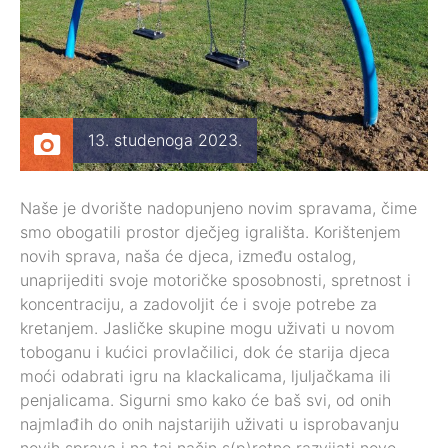
13. studenoga 2023.
Naše je dvorište nadopunjeno novim spravama, čime
smo obogatili prostor dječjeg igrališta. Korištenjem
novih sprava, naša će djeca, između ostalog,
unaprijediti svoje motoričke sposobnosti, spretnost i
koncentraciju, a zadovoljit će i svoje potrebe za
kretanjem. Jasličke skupine mogu uživati u novom
toboganu i kućici provlačilici, dok će starija djeca
moći odabrati igru na klackalicama, ljuljačkama ili
penjalicama. Sigurni smo kako će baš svi, od onih
najmlađih do onih najstarijih uživati u isprobavanju
novih sprava i na taj način s(p)retno razvijati nove