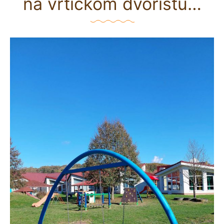
na vrtićkom dvorištu…