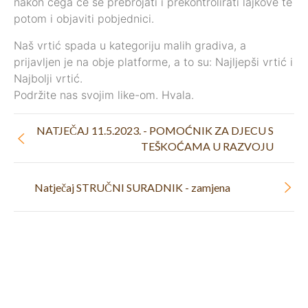
nakon čega će se prebrojati i prekontrolirati lajkove te
potom i objaviti pobjednici.
Naš vrtić spada u kategoriju malih gradiva, a
prijavljen je na obje platforme, a to su: Najljepši vrtić i
Najbolji vrtić.
Podržite nas svojim like-om. Hvala.
NATJEČAJ 11.5.2023. - POMOĆNIK ZA DJECU S
TEŠKOĆAMA U RAZVOJU
Natječaj STRUČNI SURADNIK - zamjena