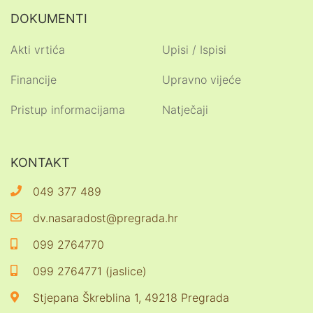
DOKUMENTI
Akti vrtića
Upisi / Ispisi
Financije
Upravno vijeće
Pristup informacijama
Natječaji
KONTAKT
049 377 489
dv.nasaradost@pregrada.hr
099 2764770
099 2764771 (jaslice)
Stjepana Škreblina 1, 49218 Pregrada