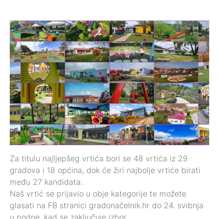
Za titulu najljepšeg vrtića bori se 48 vrtića iz 29
gradova i 18 općina, dok će žiri najbolje vrtiće birati
među 27 kandidata.
Naš vrtić se prijavio u obje kategorije te možete
glasati na FB stranici gradonačelnik.hr do 24. svibnja
u podne, kad se zaključuje izbor.