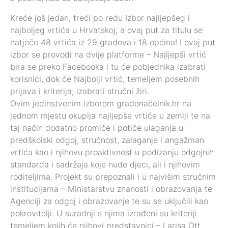
Kreće još jedan, treći po redu Izbor najljepšeg i
najboljeg vrtića u Hrvatskoj, a ovaj put za titulu se
natječe 48 vrtića iz 29 gradova i 18 općina! I ovaj put
izbor se provodi na dvije platforme – Najljepši vrtić
bira se preko Facebooka i tu će pobjednika izabrati
korisnici, dok će Najbolji vrtić, temeljem posebnih
prijava i kriterija, izabrati stručni žiri.
Ovim jedinstvenim izborom gradonačelnik.hr na
jednom mjestu okuplja najljepše vrtiće u zemlji te na
taj način dodatno promiče i potiče ulaganja u
predškolski odgoj, stručnost, zalaganje i angažman
vrtića kao i njihovu proaktivnost u podizanju odgojnih
standarda i sadržaja koje nude djeci, ali i njihovim
roditeljima. Projekt su prepoznali i u najvišim stručnim
institucijama – Ministarstvu znanosti i obrazovanja te
Agenciji za odgoj i obrazovanje te su se uključili kao
pokrovitelji. U suradnji s njima izrađeni su kriteriji
temeljem kojih će njihovi predstavnici – Larisa Ott