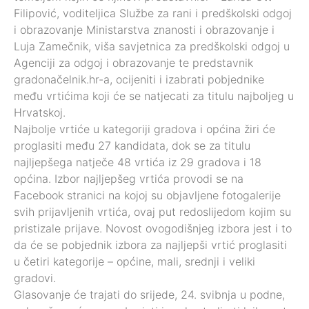
Filipović, voditeljica Službe za rani i predškolski odgoj
i obrazovanje Ministarstva znanosti i obrazovanje i
Luja Zamečnik, viša savjetnica za predškolski odgoj u
Agenciji za odgoj i obrazovanje te predstavnik
gradonačelnik.hr-a, ocijeniti i izabrati pobjednike
među vrtićima koji će se natjecati za titulu najboljeg u
Hrvatskoj.
Najbolje vrtiće u kategoriji gradova i općina žiri će
proglasiti među 27 kandidata, dok se za titulu
najljepšega natječe 48 vrtića iz 29 gradova i 18
općina. Izbor najljepšeg vrtića provodi se na
Facebook stranici na kojoj su objavljene fotogalerije
svih prijavljenih vrtića, ovaj put redoslijedom kojim su
pristizale prijave. Novost ovogodišnjeg izbora jest i to
da će se pobjednik izbora za najljepši vrtić proglasiti
u četiri kategorije – općine, mali, srednji i veliki
gradovi.
Glasovanje će trajati do srijede, 24. svibnja u podne,