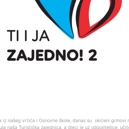
ca iz našeg vrtića i Osnovne škole, danas su okićeni grmov
ula naša Turistička zajednica, a djeci je uz odgojiteljice, uči