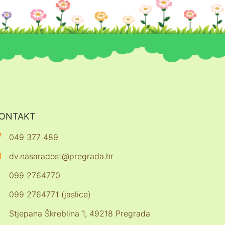
ONTAKT
049 377 489
dv.nasaradost@pregrada.hr
099 2764770
099 2764771 (jaslice)
Stjepana Škreblina 1, 49218 Pregrada