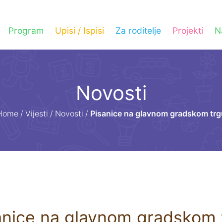
Program
Upisi / Ispisi
Za roditelje
Projekti
N
Novosti
Home
/
Vijesti
/
Novosti
/
Pisanice na glavnom gradskom trg
anice na glavnom gradskom 