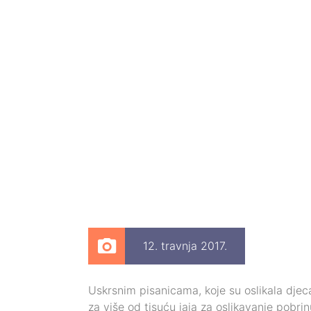
12. travnja 2017.
Uskrsnim pisanicama, koje su oslikala dje
za više od tisuću jaja za oslikavanje pobrin