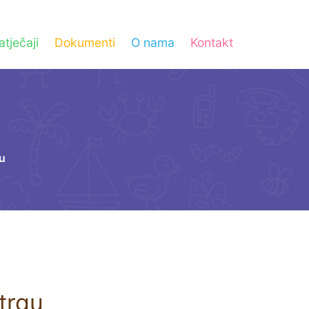
atječaji
Dokumenti
O nama
Kontakt
u
trgu