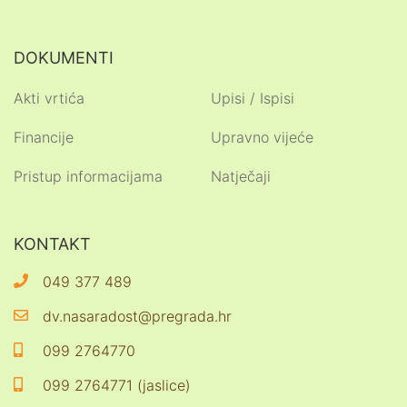
DOKUMENTI
Akti vrtića
Upisi / Ispisi
Financije
Upravno vijeće
Pristup informacijama
Natječaji
KONTAKT
049 377 489
dv.nasaradost@pregrada.hr
099 2764770
099 2764771 (jaslice)