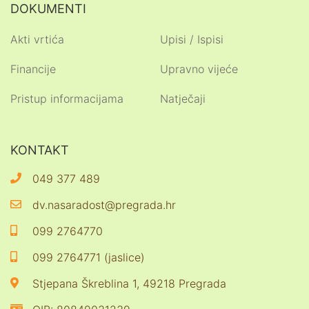
DOKUMENTI
Akti vrtića
Upisi / Ispisi
Financije
Upravno vijeće
Pristup informacijama
Natječaji
KONTAKT
049 377 489
dv.nasaradost@pregrada.hr
099 2764770
099 2764771 (jaslice)
Stjepana Škreblina 1, 49218 Pregrada