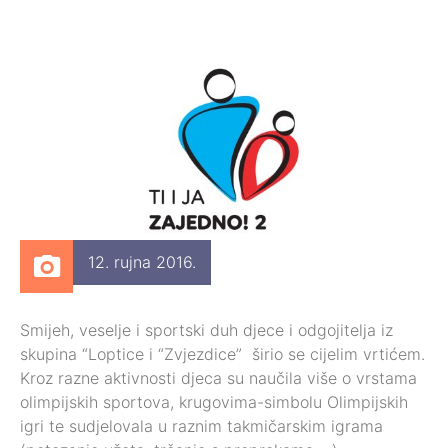
12. rujna 2016.
Smijeh, veselje i sportski duh djece i odgojitelja iz
skupina “Loptice i “Zvjezdice” širio se cijelim vrtićem.
Kroz razne aktivnosti djeca su naučila više o vrstama
olimpijskih sportova, krugovima-simbolu Olimpijskih
igri te sudjelovala u raznim takmičarskim igrama