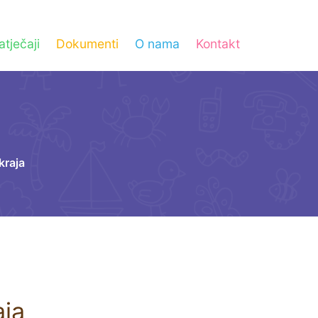
atječaji
Dokumenti
O nama
Kontakt
kraja
aja