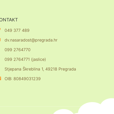
ONTAKT
049 377 489
dv.nasaradost@pregrada.hr
099 2764770
099 2764771 (jaslice)
Stjepana Škreblina 1, 49218 Pregrada
OIB: 80849031239