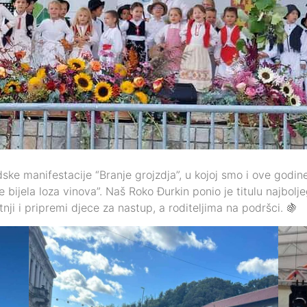
ke manifestacije “Branje grojzdja”, u kojoj smo i ove godine 
 bijela loza vinova”. Naš Roko Đurkin ponio je titulu najbolj
ji i pripremi djece za nastup, a roditeljima na podršci. 🍇