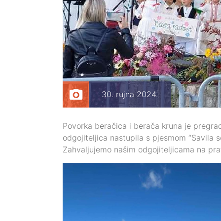
30. rujna 2024.
Povorka beračica i berača kruna je pregrads
odgojiteljica nastupila s pjesmom “Savila se
Zahvaljujemo našim odgojiteljicama na pratn