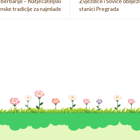
berbarije – Natjecateljski
Zvjezdice i Sovice obilježi
enske tradicije za najmlađe
stanici Pregrada