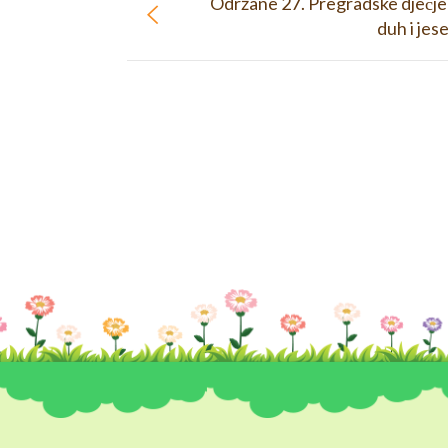
Održane 27. Pregradske dječje 
duh i jes