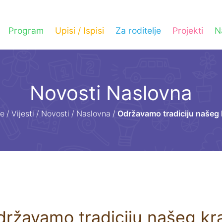
Program
Upisi / Ispisi
Za roditelje
Projekti
N
Novosti Naslovna
e
/
Vijesti
/
Novosti
/
Naslovna
/
Održavamo tradiciju našeg 
ržavamo tradiciju našeg kr