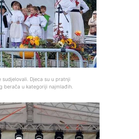
sudjelovali. Djeca su u pratnji
eg berača u kategoriji najmlađih.