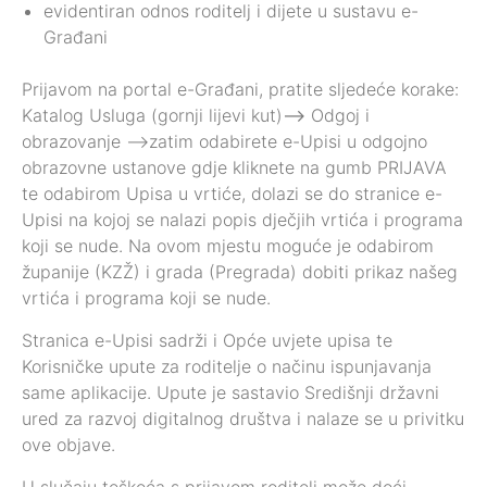
evidentiran odnos roditelj i dijete u sustavu e-
Građani
Prijavom na portal e-Građani, pratite sljedeće korake:
Katalog Usluga (gornji lijevi kut)
—->
Odgoj i
obrazovanje —–>zatim odabirete e-Upisi u odgojno
obrazovne ustanove gdje kliknete na gumb PRIJAVA
te odabirom Upisa u vrtiće, dolazi se do stranice e-
Upisi na kojoj se nalazi popis dječjih vrtića i programa
koji se nude. Na ovom mjestu moguće je odabirom
županije (KZŽ) i grada (Pregrada) dobiti prikaz našeg
vrtića i programa koji se nude.
Stranica e-Upisi sadrži i Opće uvjete upisa te
Korisničke upute za roditelje o načinu ispunjavanja
same aplikacije. Upute je sastavio Središnji državni
ured za razvoj digitalnog društva i nalaze se u privitku
ove objave.
U slučaju teškoća s prijavom roditelj može doći