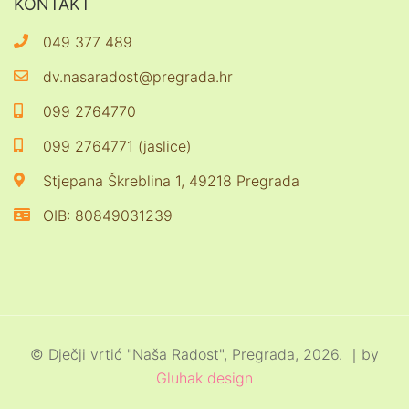
KONTAKT
049 377 489
dv.nasaradost@pregrada.hr
099 2764770
099 2764771 (jaslice)
Stjepana Škreblina 1, 49218 Pregrada
OIB: 80849031239
© Dječji vrtić "Naša Radost", Pregrada, 2026. ｜by
Gluhak design