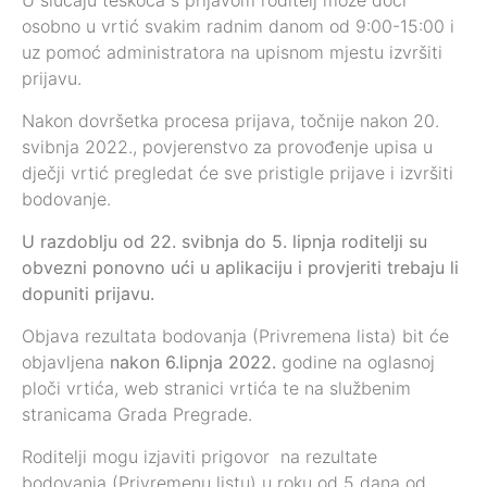
osobno u vrtić svakim radnim danom od 9:00-15:00 i
uz pomoć administratora na upisnom mjestu izvršiti
prijavu.
Nakon dovršetka procesa prijava, točnije nakon 20.
svibnja 2022., povjerenstvo za provođenje upisa u
dječji vrtić pregledat će sve pristigle prijave i izvršiti
bodovanje.
U razdoblju od 22. svibnja do 5. lipnja roditelji su
obvezni ponovno ući u aplikaciju i provjeriti trebaju li
dopuniti prijavu.
Objava rezultata bodovanja (Privremena lista) bit će
objavljena
nakon 6.lipnja 2022.
godine na oglasnoj
ploči vrtića, web stranici vrtića te na službenim
stranicama Grada Pregrade.
Roditelji mogu izjaviti prigovor na rezultate
bodovanja (Privremenu listu) u roku od 5 dana od