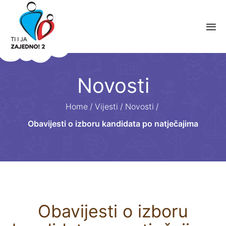
Novosti
Home
/
Vijesti
/
Novosti
/
Obavijesti o izboru kandidata po natječajima
Obavijesti o izboru