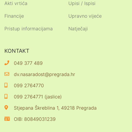
Akti vrtića
Upisi / Ispisi
Financije
Upravno vijeće
Pristup informacijama
Natječaji
KONTAKT
049 377 489
dv.nasaradost@pregrada.hr
099 2764770
099 2764771 (jaslice)
Stjepana Škreblina 1, 49218 Pregrada
OIB: 80849031239