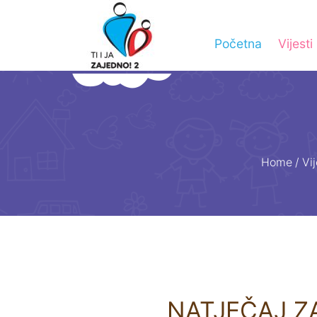
Početna
Vijesti
Home
/
Vij
NATJEČAJ Z