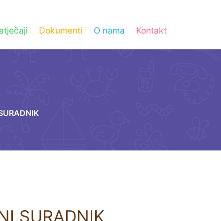
atječaji
Dokumenti
O nama
Kontakt
 SURADNIK
NI SURADNIK