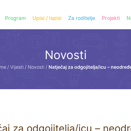
Program
Upisi / Ispisi
Za roditelje
Projekti
N
Novosti
me
/
Vijesti
/
Novosti
/
Natječaj za odgojitelja/icu – neodre
aj za odgojitelja/icu – neo