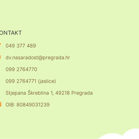
ONTAKT
049 377 489
dv.nasaradost@pregrada.hr
099 2764770
099 2764771 (jaslice)
Stjepana Škreblina 1, 49218 Pregrada
OIB: 80849031239