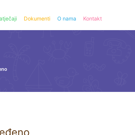
atječaji
Dokumenti
O nama
Kontakt
đeno
dređeno