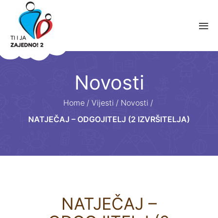
Novosti
Home
/
Vijesti
/
Novosti
/
NATJEČAJ – ODGOJITELJ (2 IZVRŠITELJA)
NATJEČAJ –