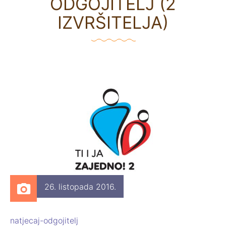
ODGOJITELJ (2
IZVRŠITELJA)
26. listopada 2016.
natjecaj-odgojitelj