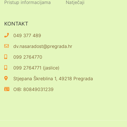
Pristup informacijama
Natječaji
KONTAKT
049 377 489
dv.nasaradost@pregrada.hr
099 2764770
099 2764771 (jaslice)
Stjepana Škreblina 1, 49218 Pregrada
OIB: 80849031239