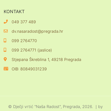
KONTAKT
049 377 489
dv.nasaradost@pregrada.hr
099 2764770
099 2764771 (jaslice)
Stjepana Škreblina 1, 49218 Pregrada
OIB: 80849031239
© Dječji vrtić "Naša Radost", Pregrada, 2026. ｜by