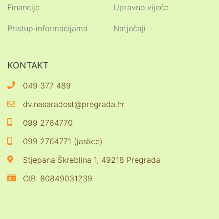
Financije
Upravno vijeće
Pristup informacijama
Natječaji
KONTAKT
049 377 489
dv.nasaradost@pregrada.hr
099 2764770
099 2764771 (jaslice)
Stjepana Škreblina 1, 49218 Pregrada
OIB: 80849031239