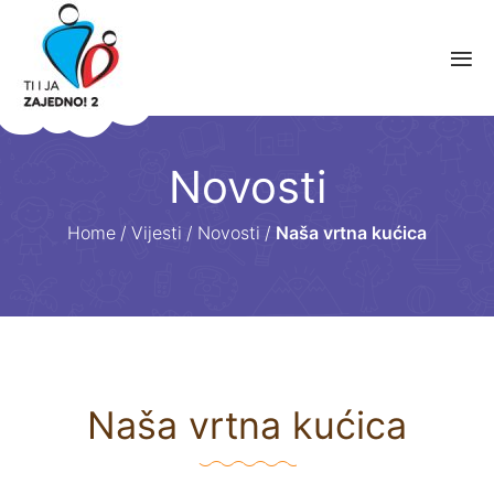
Novosti
Home
/
Vijesti
/
Novosti
/
Naša vrtna kućica
Naša vrtna kućica