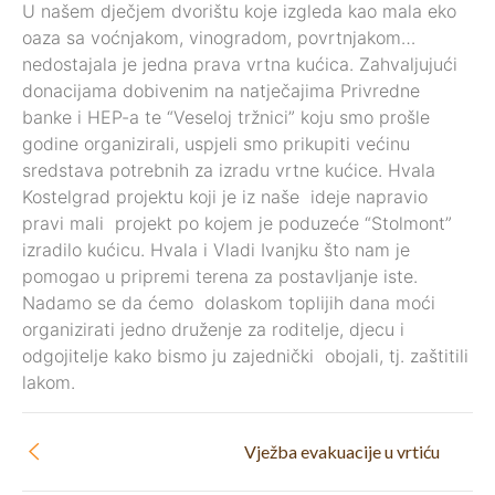
U našem dječjem dvorištu koje izgleda kao mala eko
oaza sa voćnjakom, vinogradom, povrtnjakom…
nedostajala je jedna prava vrtna kućica. Zahvaljujući
donacijama dobivenim na natječajima Privredne
banke i HEP-a te “Veseloj tržnici” koju smo prošle
godine organizirali, uspjeli smo prikupiti većinu
sredstava potrebnih za izradu vrtne kućice. Hvala
Kostelgrad projektu koji je iz naše ideje napravio
pravi mali projekt po kojem je poduzeće “Stolmont”
izradilo kućicu. Hvala i Vladi Ivanjku što nam je
pomogao u pripremi terena za postavljanje iste.
Nadamo se da ćemo dolaskom toplijih dana moći
organizirati jedno druženje za roditelje, djecu i
odgojitelje kako bismo ju zajednički obojali, tj. zaštitili
lakom.
Vježba evakuacije u vrtiću