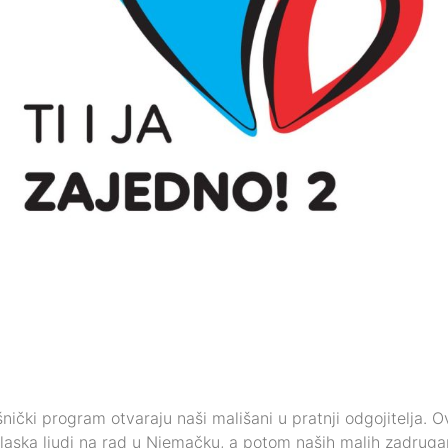
nički program otvaraju naši mališani u pratnji odgojitelja. 
odlaska ljudi na rad u Njemačku, a potom naših malih zadruga