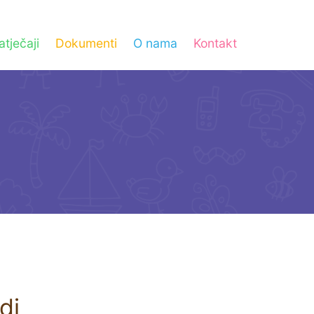
atječaji
Dokumenti
O nama
Kontakt
di