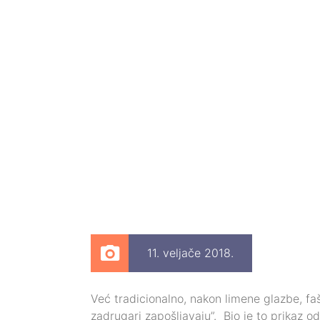
11. veljače 2018.
Već tradicionalno, nakon limene glazbe, faš
zadrugari zapošljavaju”. Bio je to prikaz 