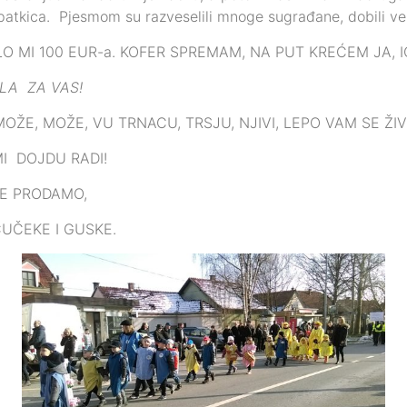
atkica. Pjesmom su razveselili mnoge sugrađane, dobili veliki
 MI 100 EUR-a. KOFER SPREMAM, NA PUT KREĆEM JA, 
LA ZA VAS!
E, MOŽE, VU TRNACU, TRSJU, NJIVI, LEPO VAM SE ŽIVI,
MI DOJDU RADI!
SE PRODAMO,
ČUČEKE I GUSKE.