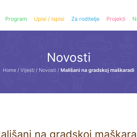
Program
Upisi / Ispisi
Za roditelje
Projekti
N
Novosti
Home
/
Vijesti
/
Novosti
/
Mališani na gradskoj maškaradi
ališani na gradskoj maškara