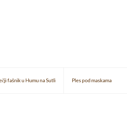
ečji fašnik u Humu na Sutli
Ples pod maskama