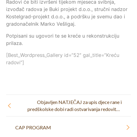
Radovi će biti izvršeni tijekom mjeseca svibnja,
izvođač radova je Buki projekt d.o.o., stručni nadzor
Kostelgrad-projekt d.o.o., a podršku je svemu dao i
gradonačelnik Marko Vešligaj.
Potpisani su ugovori te se kreće u rekonstrukciju
prilaza.
[Best_Wordpress_Gallery id=”52″ gal_title=”Kreću
radovi”]
Objavljen NATJEČAJ za upis djece rane i
predškolske dobi radi ostvarivanja redovitog
programa u odgojno-obrazovnoj 2023./2024.
godini.
CAP PROGRAM