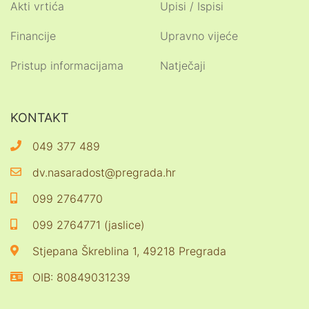
Akti vrtića
Upisi / Ispisi
Financije
Upravno vijeće
Pristup informacijama
Natječaji
KONTAKT
049 377 489
dv.nasaradost@pregrada.hr
099 2764770
099 2764771 (jaslice)
Stjepana Škreblina 1, 49218 Pregrada
OIB: 80849031239