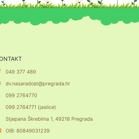
ONTAKT
049 377 489
dv.nasaradost@pregrada.hr
099 2764770
099 2764771 (jaslice)
Stjepana Škreblina 1, 49218 Pregrada
OIB: 80849031239