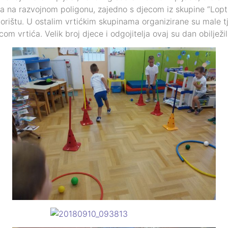
a na razvojnom poligonu, zajedno s djecom iz skupine “Loptic
ištu. U ostalim vrtićkim skupinama organizirane su male tj
om vrtića. Velik broj djece i odgojitelja ovaj su dan obilježi