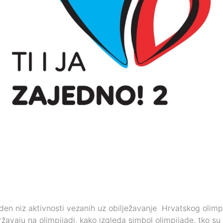
en niz aktivnosti vezanih uz obilježavanje Hrvatskog olimpi
ržavaju na olimpijadi, kako izgleda simbol olimpijade, tko su