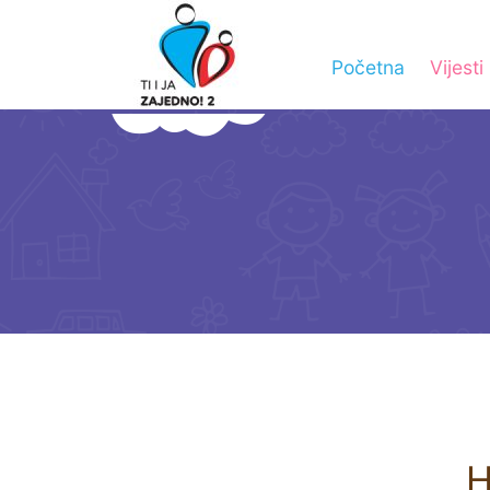
Početna
Vijesti
H