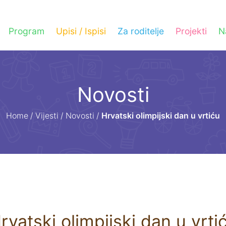
Program
Upisi / Ispisi
Za roditelje
Projekti
N
Novosti
Home
/
Vijesti
/
Novosti
/
Hrvatski olimpijski dan u vrtiću
rvatski olimpijski dan u vrti