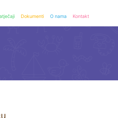
atječaji
Dokumenti
O nama
Kontakt
ću