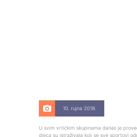
10. rujna 2018.
U svim vrtićkim skupinama danas je proved
djeca su istraživala koji se sve sportovi od