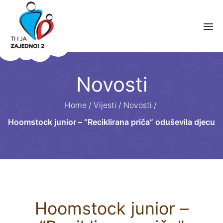
Novosti
Home
/
Vijesti
/
Novosti
/
Hoomstock junior – “Reciklirana priča” oduševila djecu
Hoomstock junior –