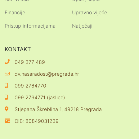
Financije
Upravno vijeće
Pristup informacijama
Natječaji
KONTAKT
049 377 489
dv.nasaradost@pregrada.hr
099 2764770
099 2764771 (jaslice)
Stjepana Škreblina 1, 49218 Pregrada
OIB: 80849031239