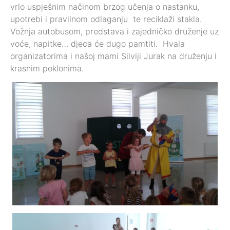
vrlo uspješnim načinom brzog učenja o nastanku,
upotrebi i pravilnom odlaganju te reciklaži stakla.
Vožnja autobusom, predstava i zajedničko druženje uz
voće, napitke… djeca će dugo pamtiti. Hvala
organizatorima i našoj mami Silviji Jurak na druženju i
krasnim poklonima.