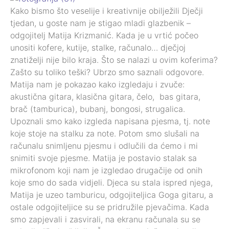
Kako bismo što veselije i kreativnije obilježili Dječji
tjedan, u goste nam je stigao mladi glazbenik –
odgojitelj Matija Krizmanić. Kada je u vrtić počeo
unositi kofere, kutije, stalke, računalo… dječjoj
znatiželji nije bilo kraja. Što se nalazi u ovim koferima?
Zašto su toliko teški? Ubrzo smo saznali odgovore.
Matija nam je pokazao kako izgledaju i zvuče:
akustična gitara, klasična gitara, čelo, bas gitara,
brač (tamburica), bubanj, bongosi, strugalica.
Upoznali smo kako izgleda napisana pjesma, tj. note
koje stoje na stalku za note. Potom smo slušali na
računalu snimljenu pjesmu i odlučili da ćemo i mi
snimiti svoje pjesme. Matija je postavio stalak sa
mikrofonom koji nam je izgledao drugačije od onih
koje smo do sada vidjeli. Djeca su stala ispred njega,
Matija je uzeo tamburicu, odgojiteljica Goga gitaru, a
ostale odgojiteljice su se pridružile pjevačima. Kada
smo zapjevali i zasvirali, na ekranu računala su se