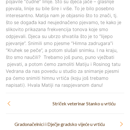
pojavile “čudne” linije. Što su djeca jače – glasnije
pjevala, linije su bile šire i više. To je bilo posebno
interesantno. Matija nam je objasnio što to znači, tj.
što se događa kad neujednačeno pjevamo, te kako je
slikovito prikazana frekvencija tonova koje smo
odpjevali. Djeca su ubrzo shvatila što je to “lijepo
pjevanje”. Snimili smo pjesme “Himna zadrugara”i
“Kruhek se peče”, a potom slušali snimku. I na kraju,
što smo naučili? Trebamo još puno, puno vježbati
pjevati, a potom ćemo zamoliti Matiju i Rosinog tatu
Vedrana da nas povedu u studio za snimanje pjesmi
pa ćemo snimiti himnu vrtića (koju još trebamo
napisati). Hvala Matiji na raspjevanom danu!
Striček veterinar Stanko u vrtiću
Gradonačelnici i Dječje gradsko vijeće u vrtiću