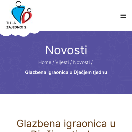
Novosti
Home
/
Vijesti
/
Novosti
/
Glazbena igraonica u Dječjem tjednu
Glazbena igraonica u