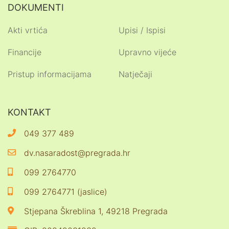
DOKUMENTI
Akti vrtića
Upisi / Ispisi
Financije
Upravno vijeće
Pristup informacijama
Natječaji
KONTAKT
049 377 489
dv.nasaradost@pregrada.hr
099 2764770
099 2764771 (jaslice)
Stjepana Škreblina 1, 49218 Pregrada