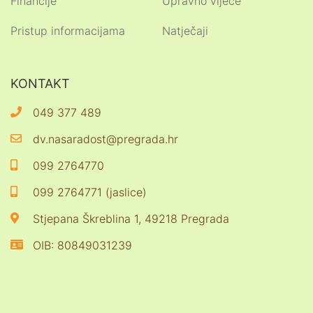
Financije
Upravno vijeće
Pristup informacijama
Natječaji
KONTAKT
049 377 489
dv.nasaradost@pregrada.hr
099 2764770
099 2764771 (jaslice)
Stjepana Škreblina 1, 49218 Pregrada
OIB: 80849031239