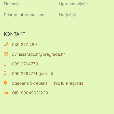
Financije
Upravno vijeće
Pristup informacijama
Natječaji
KONTAKT
049 377 489
dv.nasaradost@pregrada.hr
099 2764770
099 2764771 (jaslice)
Stjepana Škreblina 1, 49218 Pregrada
OIB: 80849031239