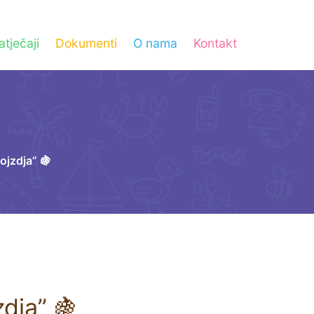
atječaji
Dokumenti
O nama
Kontakt
ojzdja” 🍇
zdja” 🍇