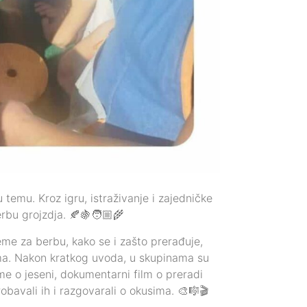
temu. Kroz igru, istraživanje i zajedničke
rbu grojzdja. 🍂🍇🧑🏼‍🌾
me za berbu, kako se i zašto prerađuje,
lima. Nakon kratkog uvoda, u skupinama su
sme o jeseni, dokumentarni film o preradi
bavali ih i razgovarali o okusima. 🎨🎼🎬