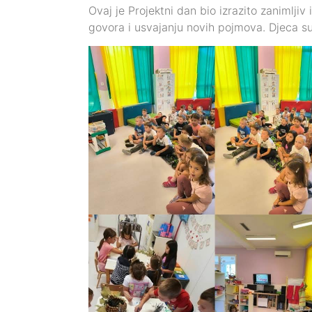
Ovaj je Projektni dan bio izrazito zanimljiv 
govora i usvajanju novih pojmova. Djeca su k