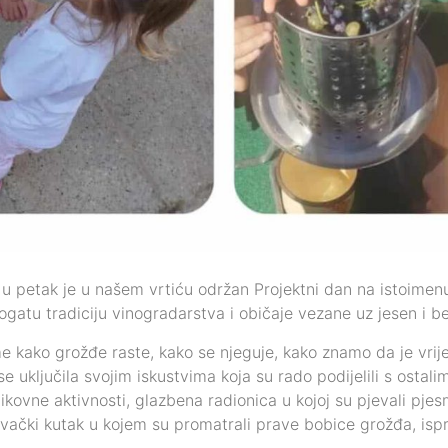
u petak je u našem vrtiću održan Projektni dan na istoimenu 
bogatu tradiciju vinogradarstva i običaje vezane uz jesen i be
 kako grožđe raste, kako se njeguje, kako znamo da je vrije
e uključila svojim iskustvima koja su rado podijelili s osta
 likovne aktivnosti, glazbena radionica u kojoj su pjevali pje
vački kutak u kojem su promatrali prave bobice grožđa, ispro