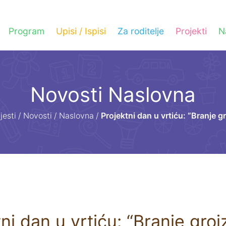
Program
Upisi / Ispisi
Za roditelje
Projekti
N
Novosti Naslovna
jesti
/
Novosti
/
Naslovna
/
Projektni dan u vrtiću: “Branje gr
ni dan u vrtiću: “Branje groj