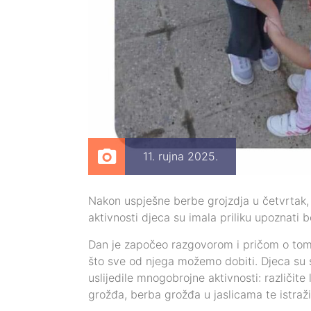
11. rujna 2025.
Nakon uspješne berbe grojzdja u četvrtak, 
aktivnosti djeca su imala priliku upoznati 
Dan je započeo razgovorom i pričom o tome
što sve od njega možemo dobiti. Djeca su s
uslijedile mnogobrojne aktivnosti: različite
grožđa, berba grožđa u jaslicama te istraži