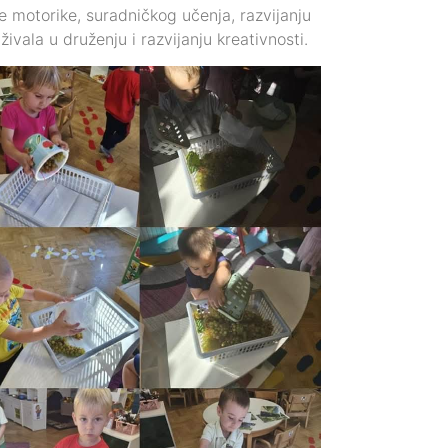
ube motorike, suradničkog učenja, razvijanju
ivala u druženju i razvijanju kreativnosti.