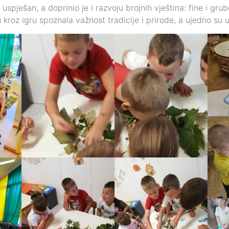
i uspješan, a doprinio je i razvoju brojnih vještina: fine i gr
roz igru spoznala važnost tradicije i prirode, a ujedno su už