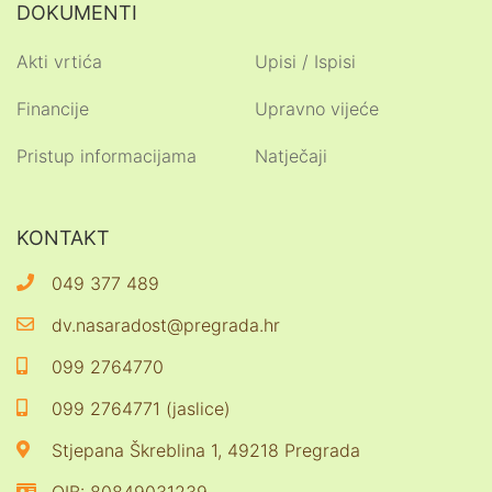
DOKUMENTI
Akti vrtića
Upisi / Ispisi
Financije
Upravno vijeće
Pristup informacijama
Natječaji
KONTAKT
049 377 489
dv.nasaradost@pregrada.hr
099 2764770
099 2764771 (jaslice)
Stjepana Škreblina 1, 49218 Pregrada